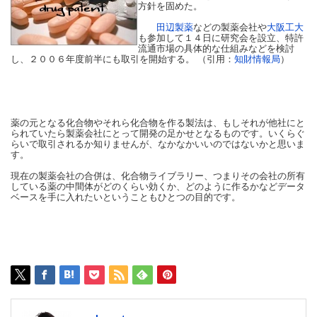
方針を固めた。
田辺製薬
などの製薬会社や
大阪工大
も参加して１４日に研究会を設立、特許
流通市場の具体的な仕組みなどを検討
し、２００６年度前半にも取引を開始する。 （引用：
知財情報局
）
薬の元となる化合物やそれら化合物を作る製法は、もしそれが他社にと
られていたら製薬会社にとって開発の足かせとなるものです。いくらぐ
らいで取引されるか知りませんが、なかなかいいのではないかと思いま
す。
現在の製薬会社の合併は、化合物ライブラリー、つまりその会社の所有
している薬の中間体がどのくらい効くか、どのように作るかなどデータ
ベースを手に入れたいということもひとつの目的です。