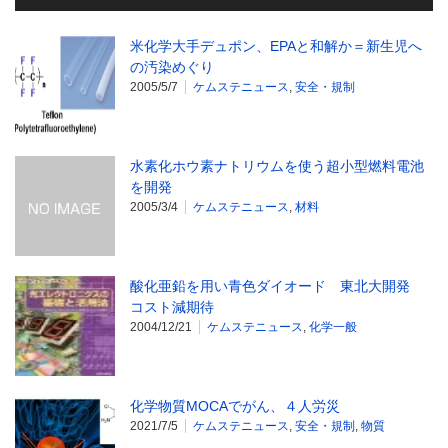
米化学大手デュポン、EPAと和解か＝新生児へ
の汚染めぐり
2005/5/7
ケムステニュース
,
安全・規制
水素化ホウ素ナトリウムを使う超小型燃料電池
を開発
2005/3/4
ケムステニュース
,
材料
酸化亜鉛を用い青色ダイオード 東北大開発
コスト減期待
2004/12/21
ケムステニュース
,
化学一般
化学物質MOCAでがん、４人労災
2021/7/5
ケムステニュース
,
安全・規制
,
物質