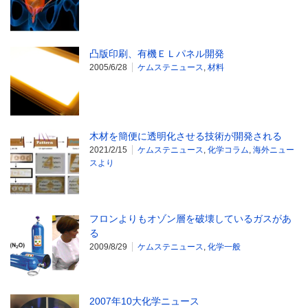
凸版印刷、有機ＥＬパネル開発
2005/6/28
ケムステニュース
,
材料
木材を簡便に透明化させる技術が開発される
2021/2/15
ケムステニュース
,
化学コラム
,
海外ニュー
スより
フロンよりもオゾン層を破壊しているガスがあ
る
2009/8/29
ケムステニュース
,
化学一般
2007年10大化学ニュース