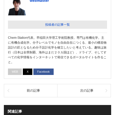
webmaster
投稿者の記事一覧
Chem-Station代表。早稲田大学理工学術院教授。専門は有機化学。主
に有機合成化学。分子レベルでモノを自由自在につくる、最小の構造物
設計の匠となるため分子設計化学を確立したいと考えている。趣味は旅
行（日本は全県制覇、海外はまだ２０カ国ほど）、ドライブ、そしてす
べての化学情報をインターネットで発信できるポータルサイトを作るこ
と。
WEB
X
Facebook
前の記事
次の記事
関連記事