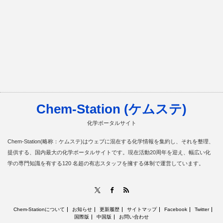
Chem-Station (ケムステ)
化学ポータルサイト
Chem-Station(略称：ケムステ)はウェブに混在する化学情報を集約し、それを整理、
提供する、国内最大の化学ポータルサイトです。現在活動20周年を迎え、幅広い化
学の専門知識を有する120 名超の有志スタッフを擁する体制で運営しています。
RSS
X
Facebook
Chem-Stationについて
お知らせ
更新履歴
サイトマップ
Facebook
Twitter
国際版
中国版
お問い合わせ