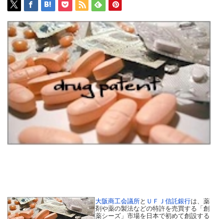
大阪商工会議所
と
ＵＦＪ信託銀行
は、薬
剤や薬の製法などの特許を売買する「創
薬シーズ」市場を日本で初めて創設する