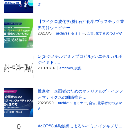
き
【マイクロ波化学(株) 石油化学/プラスチック業
界向けウェビナー…
2021/8/5
archives
,
セミナー
,
会告
,
化学者のつぶやき
1-(3-ジメチルアミノプロピル)-3-エチルカルボ
ジイミド :…
2011/11/16
archives
,
試薬
推進者・企画者のためのマテリアルズ・インフ
ォマティクスの組織推進…
2023/3/20
archives
,
セミナー
,
会告
,
化学者のつぶや
き
AgOTf/CuI共触媒によるN-イミノイソキノリニ