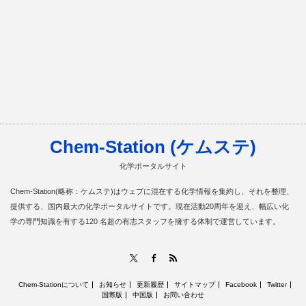
Chem-Station (ケムステ)
化学ポータルサイト
Chem-Station(略称：ケムステ)はウェブに混在する化学情報を集約し、それを整理、
提供する、国内最大の化学ポータルサイトです。現在活動20周年を迎え、幅広い化
学の専門知識を有する120 名超の有志スタッフを擁する体制で運営しています。
RSS
X
Facebook
Chem-Stationについて
お知らせ
更新履歴
サイトマップ
Facebook
Twitter
国際版
中国版
お問い合わせ