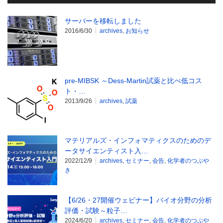
サーバーを移転しました
2016/6/30
archives
,
お知らせ
pre-MIBSK ～Dess-Martin試薬と比べ低コス
ト・…
2013/9/26
archives
,
試薬
マテリアルズ・インフォマティクスのためのデ
ータサイエンティスト入…
2022/12/9
archives
,
セミナー
,
会告
,
化学者のつぶや
き
【6/26・27開催ウェビナー】バイオ分野の分析
評価・試験～粒子…
2024/6/20
archives
,
セミナー
,
会告
,
化学者のつぶや