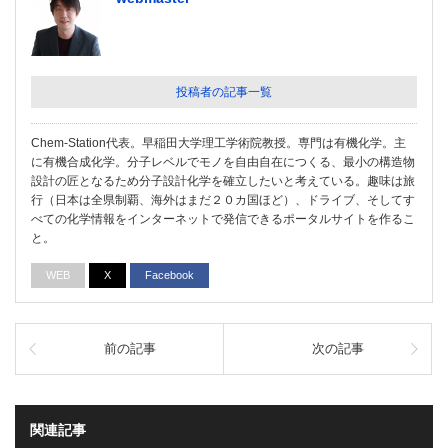
投稿者の記事一覧
Chem-Station代表。早稲田大学理工学術院教授。専門は有機化学。主
に有機合成化学。分子レベルでモノを自由自在につくる、最小の構造物
設計の匠となるため分子設計化学を確立したいと考えている。趣味は旅
行（日本は全県制覇、海外はまだ２０カ国ほど）、ドライブ、そしてす
べての化学情報をインターネットで発信できるポータルサイトを作るこ
と。
WEB
X
Facebook
前の記事
次の記事
関連記事