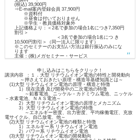
(税込) 39,900円
⇒E-mail案内登録会員 37,900円
※資料付
※昼食は付いておりません
※学生・教員価格対象外
上記価格より：＜2名で参加の場合1名につき7,350円
割引＞
＜3名で参加の場合1名につ き
10,500円割引＞（同一法人に限ります）
※このセミナーのお支払い方法は銀行振込のみにな
ります
主催：(株)メガセミナー・サービス
申し込みはこちらをクリック！
講演内容 ：１．大型 リチウムイオン電池の特性と開発動向
～押さえておきたい原理・構造等基礎知識とは～
(1)大型 リチウムイオン電池の原理・構造と特徴
1）現在流通 及び開発中の二次電池の特徴
～鉛蓄電池、ニッケル－カドミウム電池、ニッケル
－水素電池、ＮＡＳ電池～
2）大型 リチウムイオン電池の原理とメカニズム
3）大型 リチウムイオン電池の特徴
～エネルギー密度、出力密度、平均稼働電圧、充放
電サイクル、自己放電、他～
(2)大型 リチウムイオン電池の種類と特徴
1）エネルギー系 リチウムイオン電池
2）パワー系 リチウムイオン電池
(3)大型 リチウムイオン電池の開発動向