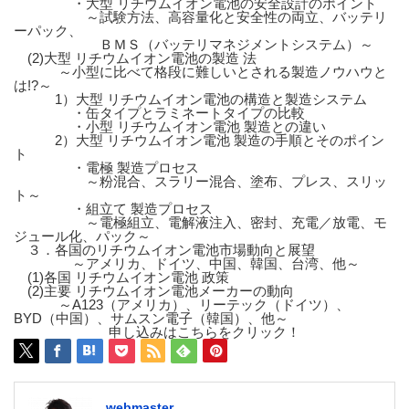
・大型 リチウムイオン電池の安全設計のポイント
～試験方法、高容量化と安全性の両立、バッテリ
ーパック、
ＢＭＳ（バッテリマネジメントシステム）～
(2)大型 リチウムイオン電池の製造 法
～小型に比べて格段に難しいとされる製造ノウハウと
は!?～
1）大型 リチウムイオン電池の構造と製造システム
・缶タイプとラミネートタイプの比較
・小型 リチウムイオン電池 製造との違い
2）大型 リチウムイオン電池 製造の手順とそのポイン
ト
・電極 製造プロセス
～粉混合、スラリー混合、塗布、プレス、スリッ
ト～
・組立て 製造プロセス
～電極組立、電解液注入、密封、充電／放電、モ
ジュール化、パック～
３．各国のリチウムイオン電池市場動向と展望
～アメリカ、ドイツ、中国、韓国、台湾、他～
(1)各国 リチウムイオン電池 政策
(2)主要 リチウムイオン電池メーカーの動向
～A123（アメリカ）、リーテック（ドイツ）、
BYD（中国）、サムスン電子（韓国）、他～
申し込みはこちらをクリック！
webmaster