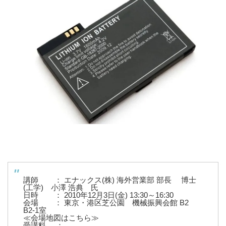
講師 ： エナックス(株) 海外営業部 部長 博士
(工学) 小澤 浩典 氏
日時 ： 2010年12月3日(金) 13:30～16:30
会場 ： 東京・港区芝公園 機械振興会館 B2
B2-1室
≪会場地図はこちら≫
受講料 ：