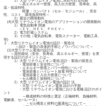
1）大型 リチウムイオン電池に求められる性能
～高エネルギー密度、高入出力密度、長寿命、高
温・低温特性、
軽量・コンパクト（セル・モジュール）、安全
性、コスト、環境負荷特性～
2）最近の開発動向
(4)大型 リチウムイオン電池のアプリケーションの開発動向
1）電気自動車 関連
～ＥＶ、ＨＥＶ、ＰＨＥＶ～
2）電力貯蔵システム
3）その他（電気自転車、電気スクーター、電動工具、
等)
２．大型リチウムイオン電池の設計・製造法
～設計・製造の具体的手順とノウハウについて～
(1)大型リチウム電池の設計法
～高性能化（安全、長寿命、高エネルギー、密度）を実
現する設計のポイントとは～
1）大型 リチウムイオン電池 設計・製造の留意点
・電池容量と安全性について
・エネルギー密度とパワー特性について
・電池容量とハイレート放電 特性について
・電池容量と入出力密度について
・セル構造と放熱性について
2）大型 リチウムイオン電池の設計 法
・大型 リチウムイオン電池 設計の手順
・大型 リチウムイオン電池における電極 設計のポイ
ント
～構成材料の特徴と選定（正極材料、負極材料、
電解液、セパレータ）
・セル構造と材料の最適化について～