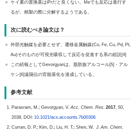
ケイ素の置換基はiPrだと良くない。Meでも反応は進行す
るが、精製の際に分解するようである。
次に読むべき論文は？
外部光触媒を必要とせず、遷移金属触媒(Co, Fe, Cu, Pd, Pt,
Au)そのものが可視光吸収して反応を促進する系の総説[4]
この続報としてGevorgyanは、脂肪族アルコール[5]・アル
ケン[6]遠隔位の官能基化を達成している。
参考文献
Parasram, M.; Gevorgyan, V.
Acc. Chem. Res.
2017
,
50
,
2038. DOI:
10.1021/acs.accounts.7b00306
Curran, D. P.; Kim, D.; Liu, H. T.; Shen, W.
J. Am. Chem.