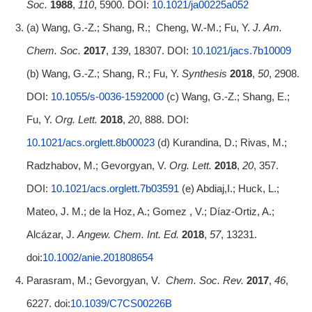
Soc.
1988
,
110
, 5900. DOI:
10.1021/ja00225a052
(a) Wang, G.-Z.; Shang, R.; Cheng, W.-M.; Fu, Y.
J. Am.
Chem. Soc.
2017
,
139
, 18307. DOI:
10.1021/jacs.7b10009
(b) Wang, G.-Z.; Shang, R.; Fu, Y.
Synthesis
2018
,
50
, 2908.
DOI:
10.1055/s-0036-1592000
(c) Wang, G.-Z.; Shang, E.;
Fu, Y.
Org. Lett.
2018
,
20
, 888. DOI:
10.1021/acs.orglett.8b00023
(d) Kurandina, D.; Rivas, M.;
Radzhabov, M.; Gevorgyan, V.
Org. Lett.
2018
,
20
, 357.
DOI:
10.1021/acs.orglett.7b03591
(e) Abdiaj,I.; Huck, L.;
Mateo, J. M.; de la Hoz, A.; Gomez , V.; Díaz‐Ortiz, A.;
Alcázar, J.
Angew. Chem. Int. Ed.
2018
,
57
, 13231.
doi:
10.1002/anie.201808654
Parasram, M.; Gevorgyan, V.
Chem. Soc. Rev.
2017
,
46
,
6227. doi:
10.1039/C7CS00226B