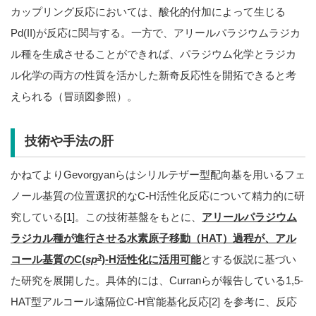
カップリング反応においては、酸化的付加によって生じる
Pd(II)が反応に関与する。一方で、アリールパラジウムラジカ
ル種を生成させることができれば、パラジウム化学とラジカ
ル化学の両方の性質を活かした新奇反応性を開拓できると考
えられる（冒頭図参照）。
技術や手法の肝
かねてよりGevorgyanらはシリルテザー型配向基を用いるフェ
ノール基質の位置選択的なC-H活性化反応について精力的に研
究している[1]。この技術基盤をもとに、
アリールパラジウム
ラジカル種が進行させる水素原子移動（HAT）過程が、アル
3
コール基質のC(
sp
)-H活性化に活用可能
とする仮説に基づい
た研究を展開した。具体的には、Curranらが報告している1,5-
HAT型アルコール遠隔位C-H官能基化反応[2] を参考に、反応