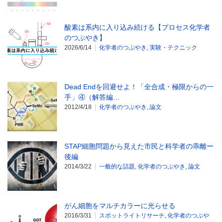
酸素は系内に入り込み続ける【プロセス化学者
のつぶやき】
2026/6/14
化学者のつぶやき
,
実験・テクニック
Dead Endを回避せよ！「全合成・極限からの一
手」④（解答編…
2012/4/18
化学者のつぶやき
,
論文
STAP細胞問題から見えた市民と科学者の乖離ー
後編
2014/3/22
一般的な話題
,
化学者のつぶやき
,
論文
がん細胞をマルチカラーに光らせる
2016/3/31
スポットライトリサーチ
,
化学者のつぶや