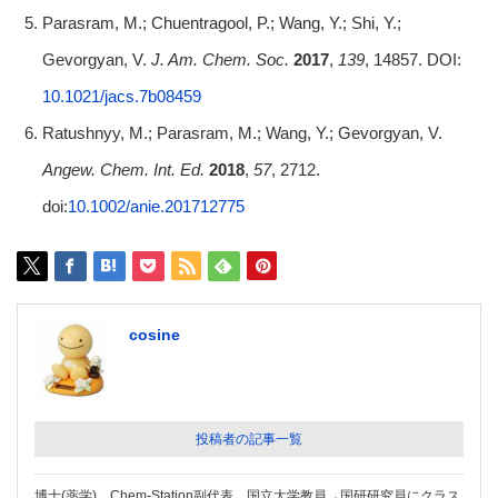
Parasram, M.; Chuentragool, P.; Wang, Y.; Shi, Y.;
Gevorgyan, V.
J. Am. Chem. Soc.
2017
,
139
, 14857. DOI:
10.1021/jacs.7b08459
Ratushnyy, M.; Parasram, M.; Wang, Y.; Gevorgyan, V.
Angew. Chem. Int. Ed.
2018
,
57
, 2712.
doi:
10.1002/anie.201712775
cosine
投稿者の記事一覧
博士(薬学)。Chem-Station副代表。国立大学教員→国研研究員にクラス