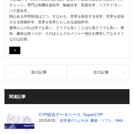
チェンジ。専門は有機合成化学、触媒化学、医薬化学、ペプチド/タン
パク質化学。
関心ある学問領域は三つ。すなわち、世界を創造する化学、世界を拡張
させる情報科学、世界を世界たらしめる認知科学。
素晴らしければ何でも良い。どうでも良いことは心底どうでも良い。興
味・趣味は様々だが、そのほとんどがメジャー地位を獲得してなさそう
なのは仕様。
X
前の記事
次の記事
関連記事
CYP総合データベース: SuperCYP
2015/6/26
化学者のつぶやき
,
書籍・ソフト・Web