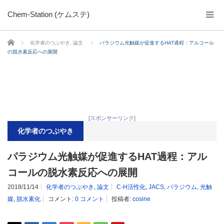
Chem-Station (ケムステ)
ホーム
化学者のつぶやき
,
論文
パラジウム光触媒が促進するHAT過程：アルコール
の脱水素反応への展開
[スポンサーリンク]
化学者のつぶやき
パラジウム光触媒が促進するHAT過程：アル
コールの脱水素反応への展開
2018/11/14
化学者のつぶやき
,
論文
C-H活性化
,
JACS
,
パラジウム
,
光触
媒
,
脱水素化
コメント:
0 コメント
投稿者:
cosine