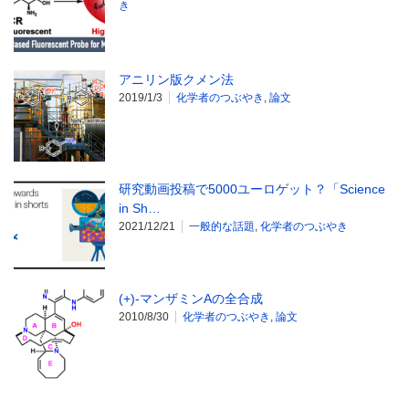
き
アニリン版クメン法
2019/1/3
化学者のつぶやき
,
論文
研究動画投稿で5000ユーロゲット？「Science
in Sh…
2021/12/21
一般的な話題
,
化学者のつぶやき
(+)-マンザミンAの全合成
2010/8/30
化学者のつぶやき
,
論文