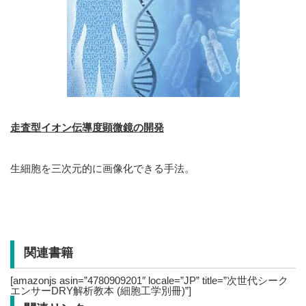
走査型イオン伝導度顕微鏡の開発
生細胞を三次元的に画像化できる手法。
関連書籍
[amazonjs asin=”4780909201″ locale=”JP” title=”次世代シーク
エンサーDRY解析教本 (細胞工学別冊)”]