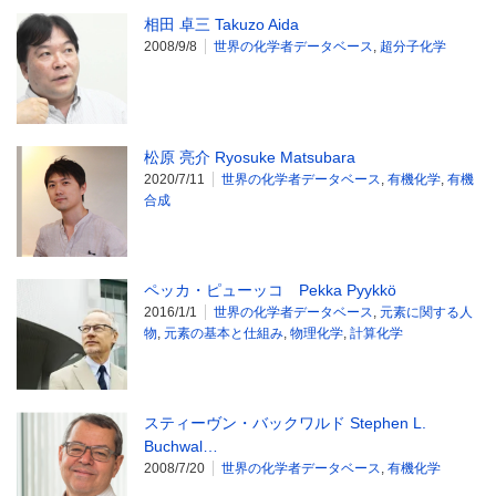
相田 卓三 Takuzo Aida
2008/9/8
世界の化学者データベース
,
超分子化学
松原 亮介 Ryosuke Matsubara
2020/7/11
世界の化学者データベース
,
有機化学
,
有機
合成
ペッカ・ピューッコ Pekka Pyykkö
2016/1/1
世界の化学者データベース
,
元素に関する人
物
,
元素の基本と仕組み
,
物理化学
,
計算化学
スティーヴン・バックワルド Stephen L.
Buchwal…
2008/7/20
世界の化学者データベース
,
有機化学