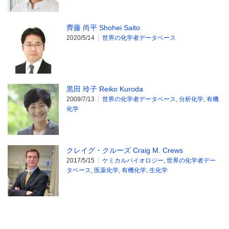
齊藤 尚平 Shohei Saito
2020/5/14
世界の化学者データベース
黒田 玲子 Reiko Kuroda
2009/7/13
世界の化学者データベース
,
分析化学
,
有機
化学
クレイグ・クルーズ Craig M. Crews
2017/5/15
ケミカルバイオロジー
,
世界の化学者デー
タベース
,
医薬化学
,
有機化学
,
生化学