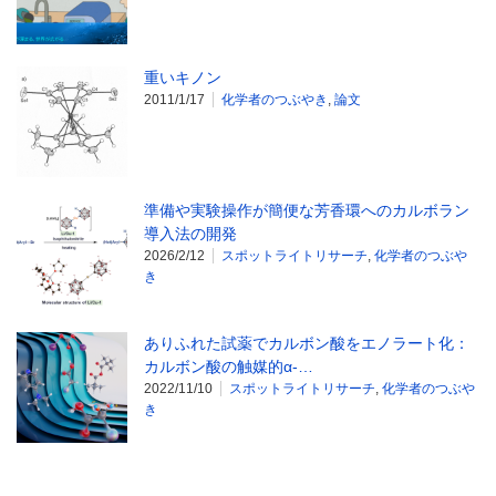
重いキノン
2011/1/17
化学者のつぶやき
,
論文
準備や実験操作が簡便な芳香環へのカルボラン
導入法の開発
2026/2/12
スポットライトリサーチ
,
化学者のつぶや
き
ありふれた試薬でカルボン酸をエノラート化：
カルボン酸の触媒的α-…
2022/11/10
スポットライトリサーチ
,
化学者のつぶや
き