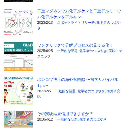
二重マグネシウム化アルケンと二重アルミニウ
ム化アルケンをアルキン…
2023/2/13
スポットライトリサーチ
,
化学者のつぶや
き
ワンクリックで分解プロセスの見える化！
2025/6/25
一般的な話題
,
化学者のつぶやき
,
実験・テ
クニック
ポンコツ博士の海外奮闘録 〜留学サバイバル
Tips〜
2022/2/5
一般的な話題
,
化学者のつぶやき
,
海外研究
記
その実験結果信用できますか？
2016/4/12
一般的な話題
,
化学者のつぶやき