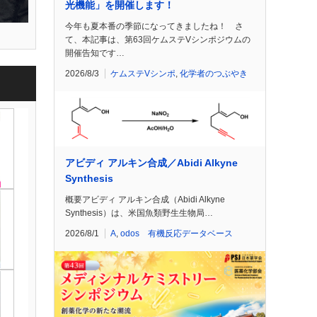
光機能」を開催します！
今年も夏本番の季節になってきましたね！ さ
て、本記事は、第63回ケムステVシンポジウムの
開催告知です…
2026/8/3
ケムステVシンポ
,
化学者のつぶやき
アビディ アルキン合成／Abidi Alkyne
Synthesis
概要アビディ アルキン合成（Abidi Alkyne
Synthesis）は、米国魚類野生生物局…
2026/8/1
A
,
odos 有機反応データベース