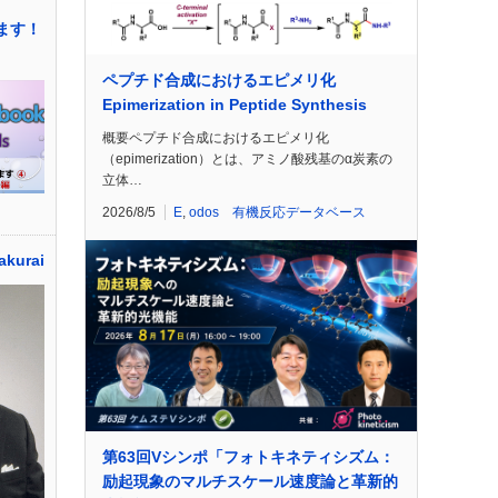
します！
ペプチド合成におけるエピメリ化
Epimerization in Peptide Synthesis
概要ペプチド合成におけるエピメリ化
（epimerization）とは、アミノ酸残基のα炭素の
立体…
2026/8/5
E
,
odos 有機反応データベース
kurai
第63回Vシンポ「フォトキネティシズム：
励起現象のマルチスケール速度論と革新的