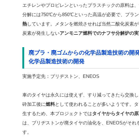
エチレンやプロピレンといったプラスチックの原料は、
分解には750℃から850℃といった高温が必要で、プラ
熱
しています。メタンを燃焼させれば当然二酸化炭素が
炭素が発生しない
アンモニア燃料でのナフサ分解炉の実
廃プラ・廃ゴムからの化学品製造技術の開
化学品製造技術の開発
実施予定先：ブリヂストン、ENEOS
車のタイヤは永久には使えず、すり減ってきたら交換し
砕加工後に
燃料
として使われることが多いようです。タ
生するため、本プロジェクトでは
タイヤからタイヤの原
は、ブリヂストンが廃タイヤの油化を、ENEOSがそれ
す。