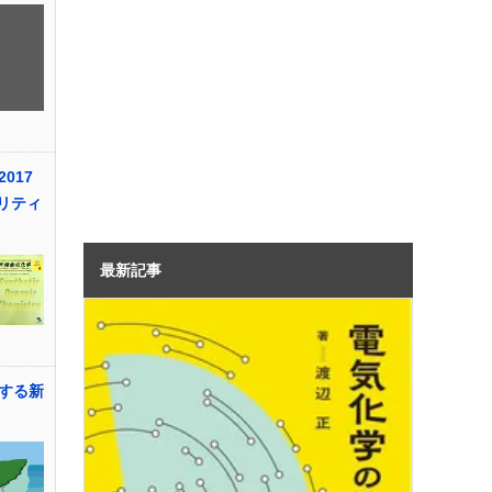
017
リティ
最新記事
する新