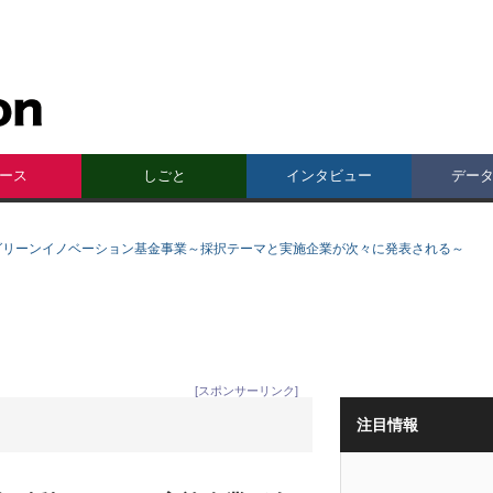
ース
しごと
インタビュー
デー
グリーンイノベーション基金事業～採択テーマと実施企業が次々に発表される～
[スポンサーリンク]
注目情報