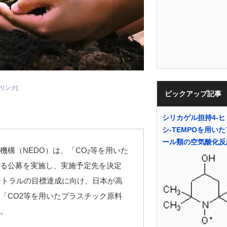
リンク]
ピックアップ記事
シリカゲル担持4-
シ-TEMPOを用い
ール類の空気酸化反
構（NEDO）は、「CO
等を用いた
2
る公募を実施し、実施予定先を決定
ートラルの目標達成に向け、日本が高
「CO2等を用いたプラスチック原料
。