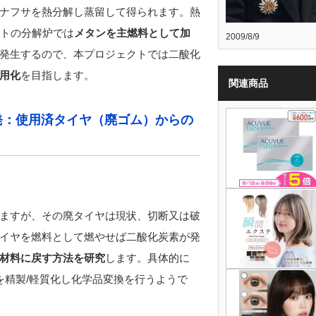
ナフサを熱分解し蒸留して得られます。熱
ントの分解炉では
メタンを主燃料として加
2009/8/9
発生するので、本プロジェクトでは二酸化
用化
を目指します。
関連商品
発：使用済タイヤ（廃ゴム）からの
ますが、その廃タイヤは現状、切断又は破
イヤを燃料として燃やせば二酸化炭素が発
材料に戻す方法を研究
します。具体的に
を精製/軽質化し化学品変換を行うようで