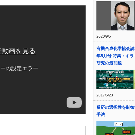
2020/9/5
有機合成化学協会誌2
年5月号 特集：キラ
研究の最前線
2017/5/23
反応の選択性を制御
手法