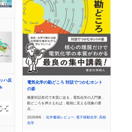
ッハ反
電気化学の勘どころ 対話でつかむホント
ch
の姿
概要対話形式で本質に迫る，電気化学の入門書．
勘どころを押さえれば，複雑に見える現象の要
点…
2026/8/6
化学書籍レビュー
,
電子移動化学
,
高校
化学