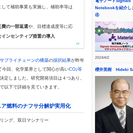
電子ノートSignals
として補助事業も実施し、補助率等は
Notebookを紹介
④
託費の一部返還
や、目標達成度等に応
なインセンティブ措置の導入
2024/4/2
サプライチェーンの構築
の
採択結果
が昨年
て今回、化学業界として関心が高い
CO
等
櫻井英樹 Hideki Sa
2
決定しました。研究開発項目は４つあり、
で以下で詳細を見ていきます。
ニア燃料のナフサ分解炉実用化
リング、双日マシナリー