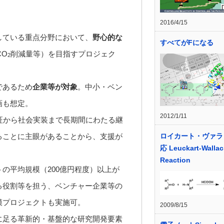
2016/4/15
している重点分野において、
野心的な
すべてがFになる
O
削減量等）を目指すプロジェク
2
であるため
企業等が対象
。中小・ベン
画も想定。
2012/1/11
証から社会実装まで長期間にわたる継
ロイカート・ヴァラ
ることに主眼があることから、支援が
応 Leuckart-Walla
Reaction
の平均規模（200億円程度）以上が
る役割等を担う、ベンチャー企業等の
模プロジェクトも実施可。
2009/8/15
に足る革新的・基盤的な研究開発要素