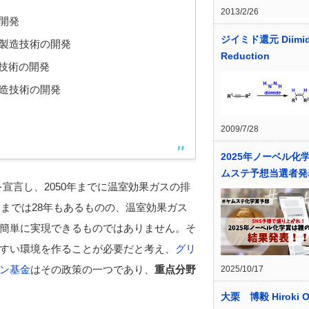
2013/2/26
開発
ジイミド還元 Diimi
製造技術の開発
Reduction
技術の開発
造技術の開発
2009/7/28
2025年ノーベル化
ムステ予想当選者発
を宣言し、2050年までに温室効果ガスの排
るまでは28年もあるものの、温室効果ガス
簡単に実現できるものではありません。そ
すい環境を作ることが必要だと考え、
グリ
ン基金
はその政策の一つであり、
重点分野
2025/10/17
大栗 博毅 Hiroki O