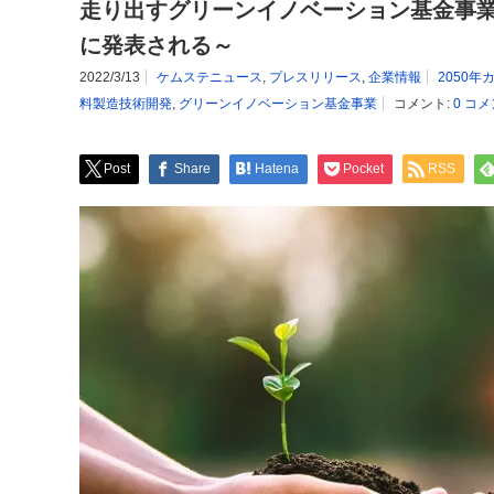
走り出すグリーンイノベーション基金事
に発表される～
2022/3/13
ケムステニュース
,
プレスリリース
,
企業情報
2050
料製造技術開発
,
グリーンイノベーション基金事業
コメント:
0 コ
Post
Share
Hatena
Pocket
RSS