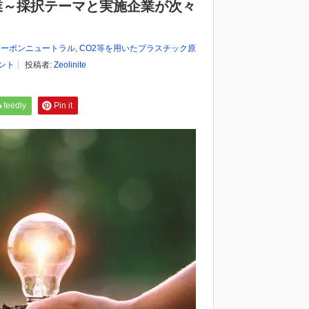
業～採択テーマと実施企業が次々
年カーボンニュートラル
,
CO2等を用いたプラスチック原
メント
投稿者:
Zeolinite
feedly
Pin it