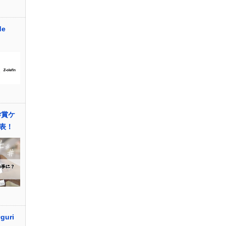
de
学賞ケ
表！
guri