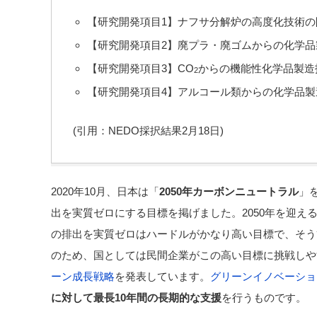
【研究開発項目1】ナフサ分解炉の高度化技術の
【研究開発項目2】廃プラ・廃ゴムからの化学品
【研究開発項目3】CO
からの機能性化学品製造
2
【研究開発項目4】アルコール類からの化学品製
(引用：NEDO採択結果2月18日)
2020年10月、日本は「
2050年カーボンニュートラル
」
出を実質ゼロにする目標を掲げました。2050年を迎え
の排出を実質ゼロはハードルがかなり高い目標で、そう
のため、国としては民間企業がこの高い目標に挑戦しや
ーン成長戦略
を発表しています。
グリーンイノベーショ
に対して最長10年間の長期的な支援
を行うものです。