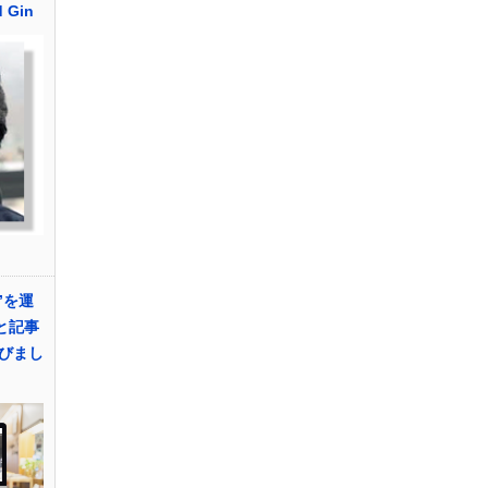
 Gin
”を運
と記事
びまし