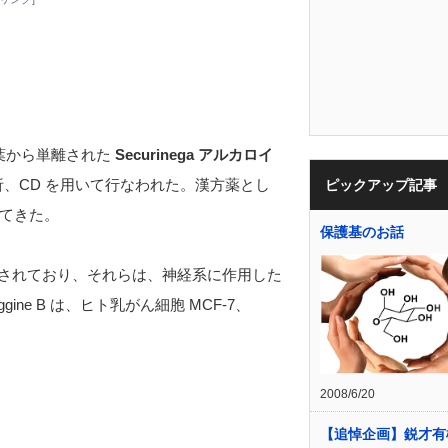
葉から単離された
Securinega アルカロイ
析、CD を用いて行なわれた。漢方薬とし
ピックアップ記事
てきた。
保護基のお話
が単離されており、それらは、神経系に作用した
ne B は、ヒト乳がん細胞 MCF-7、
2008/6/20
【追悼企画】鋭才有