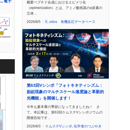
二電子
概要ペプチド合成におけるエピメリ化
（epimerization）とは、アミノ酸残基のα炭素の
立体…
2026/8/5
E
,
odos 有機反応データベース
第63回Vシンポ「フォトキネティシズム：
励起現象のマルチスケール速度論と革新的
光機能」を開催します！
今年も夏本番の季節になってきましたね！ さ
て、本記事は、第63回ケムステVシンポジウムの
開催告知です…
2026/8/3
ケムステVシンポ
,
化学者のつぶやき