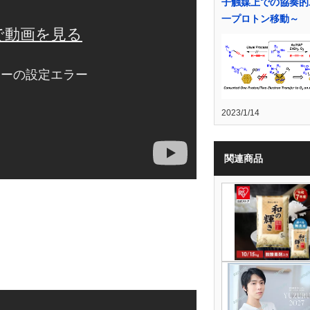
子触媒上での協奏的
一プロトン移動～
2023/1/14
関連商品