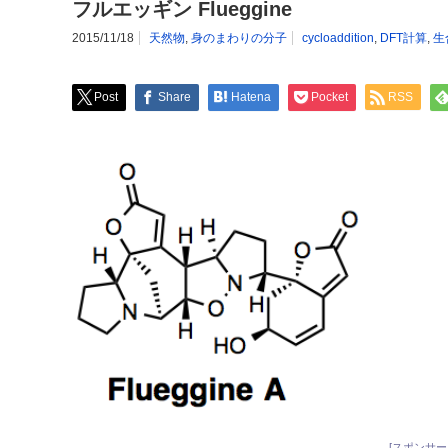
フルエッギン Flueggine
2015/11/18
天然物
,
身のまわりの分子
cycloaddition
,
DFT計算
,
生
Post
Share
Hatena
Pocket
RSS
[スポンサー