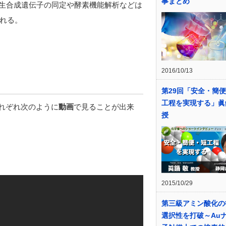
事まとめ
り、その生合成遺伝子の同定や酵素機能解析などは
れる。
2016/10/13
第29回「安全・簡
工程を実現する」眞
成過程をそれぞれ次のように
動画
で見ることが出来
授
2015/10/29
第三級アミン酸化の
選択性を打破～Au