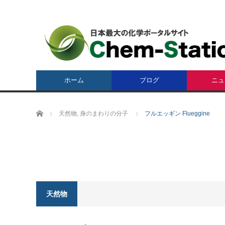
ホーム
ブログ
ニュ
ホーム
天然物
,
身のまわりの分子
フルエッギン Flueggine
天然物