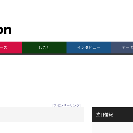
ース
しごと
インタビュー
デー
[スポンサーリンク]
注目情報