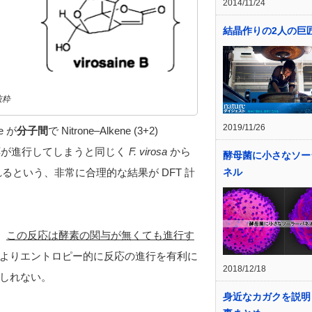
2014/11/24
結晶作りの2人の巨
抜粋
2019/11/26
e が
分子間
で Nitrone–Alkene (3+2)
応が進行してしまうと同じく
F. virosa
から
酵母菌に小さなソー
ネル
るという、非常に合理的な結果が DFT 計
、
この反応は酵素の関与が無くても進行す
よりエントロピー的に反応の進行を有利に
2018/12/18
しれない。
身近なカガクを説明