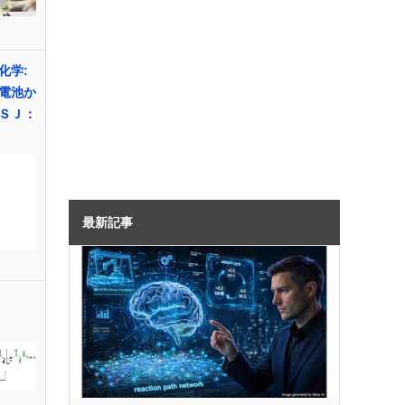
化学:
電池か
ＳＪ：
最新記事