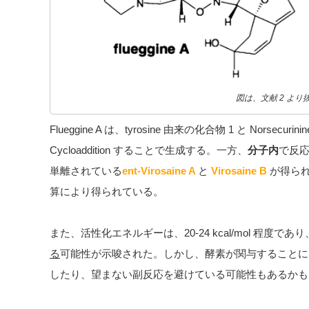
図は、文献 2 より
Flueggine A は、tyrosine 由来の化合物 1 と Norsecurinin
Cycloaddition することで生成する。一方、
分子内
で反
単離されている
ent-Virosaine A
と
Virosaine B
が得られ
算により得られている。
また、活性化エネルギーは、20-24 kcal/mol 程度であり
る
可能性が示唆された。しかし、酵素が関与することに
したり、望まない副反応を避けている可能性もあるかも