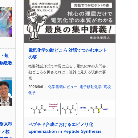
電気化学の勘どころ 対話でつかむホント
便・短
の姿
鍋敬教
概要対話形式で本質に迫る，電気化学の入門書．
勘どころを押さえれば，複雑に見える現象の要
点…
2026/8/6
化学書籍レビュー
,
電子移動化学
,
高校
化学
従来型
ペプチド合成におけるエピメリ化
Epimerization in Peptide Synthesis
ナノ粒