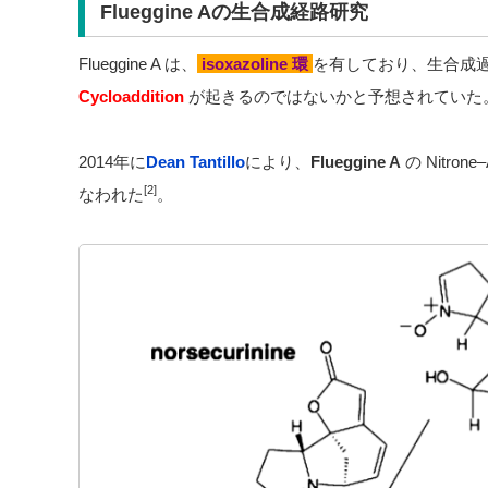
Flueggine Aの生合成経路研究
Flueggine A は、
isoxazoline 環
を有しており、生合成
Cycloaddition
が起きるのではないかと予想されていた
2014年に
Dean Tantillo
により、
Flueggine A
の Nitrone
[2]
なわれた
。