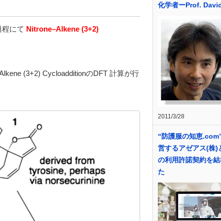
化学者ーProf. David
過程にて
Nitrone–Alkene (3+2)
。
–Alkene (3+2) CycloadditionのDFT 計算が行
2011/3/28
“防護服の知恵.com
営するアゼアス(株)
の利用許諾契約を結
た