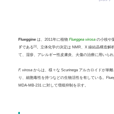
Flueggine
は、2011年に植物
Flueggea virosa
の小枝や
[1]
ド
である
。立体化学の決定は NMR、X 線結晶構造解
て、湿疹、アレルギー性皮膚炎、火傷の治療に用いられ
F. virosa
からは、様々な Scurinega アルカロイド
り、細胞毒性を持つなどの生物活性を有している。Flueggi
MDA-MB-231 に対して増殖抑制を示す。