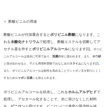
酢酸ビニルの用途
酢酸ビニルが付加重合すると
ポリビニル酢酸
になります。こ
れを
水酸化ナトリウム
で処理し、酢酸エステルを切断してア
セチル基を外すと
ポリビニルアルコール
になります[1]。
ポリビ
ニルアルコールは温水に可溶であり、
洗濯のり
に使われます。また、
ホウ砂
と混ぜ合わせると、子ども用理科実験でおなじみの
スライム
になります[
2
]。
また、ポリビニルアルコールは粘性を高めることでシャボン玉を割りにくく
するため
シャボン玉液
にも加えられます。
ポリビニルアルコールを紡糸し、これを
ホルムアルデヒド
で
処理し、アセタール化することで、水に溶けなくした材料
を、
ビニロン
と呼びます。ビニロンには適度な吸湿性を持