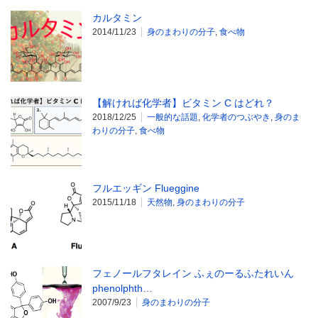
カルタミン
2014/11/23
身のまわりの分子
,
食べ物
【解ければ化学者】ビタミン C はどれ？
2018/12/25
一般的な話題
,
化学者のつぶやき
,
身のま
わりの分子
,
食べ物
フルエッギン Flueggine
2015/11/18
天然物
,
身のまわりの分子
フェノールフタレイン ふぇのーるふたれいん
phenolphth…
2007/9/23
身のまわりの分子