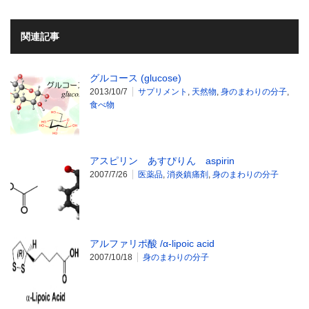
関連記事
グルコース (glucose)
2013/10/7
サプリメント
,
天然物
,
身のまわりの分子
,
食べ物
アスピリン あすぴりん aspirin
2007/7/26
医薬品
,
消炎鎮痛剤
,
身のまわりの分子
アルファリポ酸 /α-lipoic acid
2007/10/18
身のまわりの分子