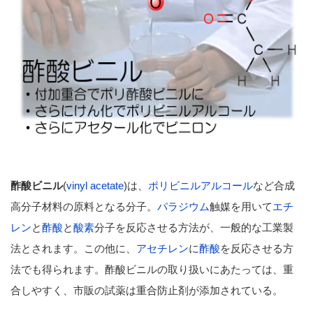
酢酸ビニル
(
vinyl acetate
)は、
ポリビニルアルコール
など合成
高分子材料の原料となる分子。
パラジウム
触媒を用いて
エチ
レン
と
酢酸
と
酸素
分子を反応させる方法が、一般的な工業製
法とされます。この他に、
アセチレン
に
酢酸
を反応させる方
法でも得られます。酢酸ビニルの取り扱いにあたっては、重
合しやすく、市販の試薬は重合防止剤が添加されている。