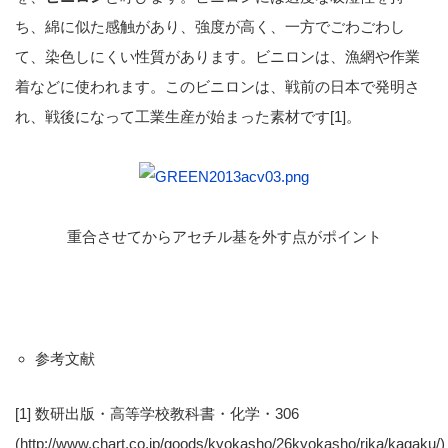
ち、綿に似た感触があり、強度が高く、一方でごわごわし
て、染色しにくい性質があります。ビニロンは、漁網や作業
着などに使われます。このビニロンは、戦前の日本で発明さ
れ、戦後になって工業生産が始まった素材です[1]。
重合させてからアセチル基を外す点がポイント
参考文献
[1] 数研出版・高等学校教科書・化学・306
(http://www.chart.co.jp/goods/kyokasho/26kyokasho/rika/kagaku/)