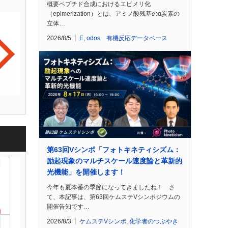
概要ペプチド合成におけるエピメリ化
（epimerization）とは、アミノ酸残基のα炭素の
立体…
2026/8/5
E
,
odos 有機反応データベース
第63回Vシンポ「フォトキネティシズム：
励起現象のマルチスケール速度論と革新的
光機能」を開催します！
今年も夏本番の季節になってきましたね！ さ
て、本記事は、第63回ケムステVシンポジウムの
開催告知です…
2026/8/3
ケムステVシンポ
,
化学者のつぶやき