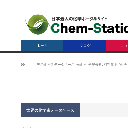
ホーム
ブログ
ニュ
ホーム
世界の化学者データベース
,
光化学
,
分光分析
,
材料化学
,
物理
世界の化学者データベース