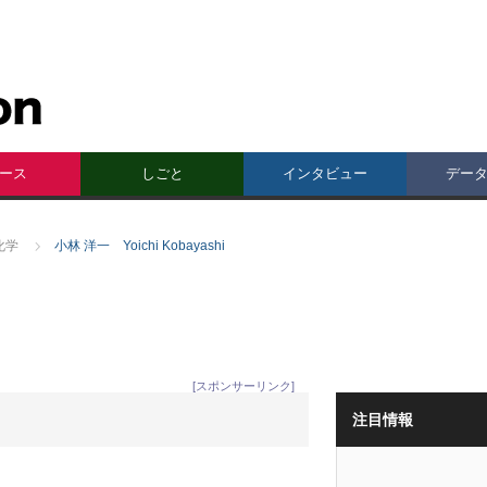
ース
しごと
インタビュー
デー
化学
小林 洋一 Yoichi Kobayashi
[スポンサーリンク]
注目情報