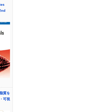
ies
 2nd
脂質を
・可視