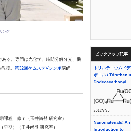
リンク]
ピックアップ記事
者である。専門は光化学、時間分解分光、機
准教授。
第32回ケムステVシンポ
講師。
トリルテニウムドデ
ボニル / Trirutheni
Dodecacarbonyl
2012/3/25
前期課程 修了（玉井尚登 研究室）
Nanomaterials: An
了（早期）（玉井尚登 研究室）
Introduction to