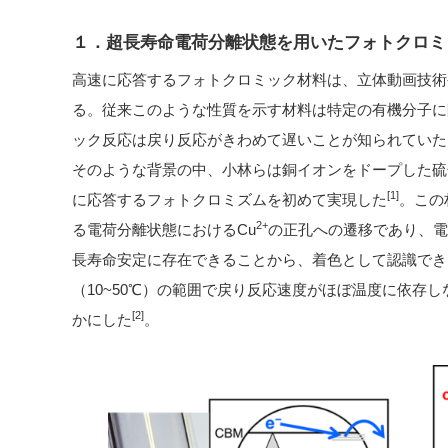
１．超長寿命電荷分離状態を用いたフォトクロミ
高速に応答するフォトクロミック材料は、立体動画技術
る。従来このような性質を示す材料は特定の有機分子に
ック反応は戻り反応がきわめて遅いことが知られていた
そのような背景の中、小林らは銅イオンをドープした硫
[1]
に応答するフォトクロミズムを初めて実現した
。この
2+
る電荷分離状態におけるCu
の正孔への遷移であり、電
長寿命安定に存在できることから、着色として認識でき
（10~50℃）の範囲で戻り反応速度がほぼ温度に依存
[2]
かにした
。