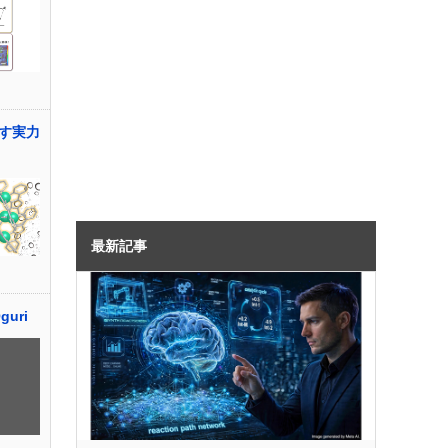
す実力
最新記事
guri