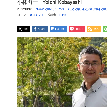
小林 洋一 Yoichi Kobayashi
2022/10/18
世界の化学者データベース
,
光化学
,
分光分析
,
材料化学
コメント:
0 コメント
投稿者:
cosine
Post
Share
Hatena
Pocket
RSS