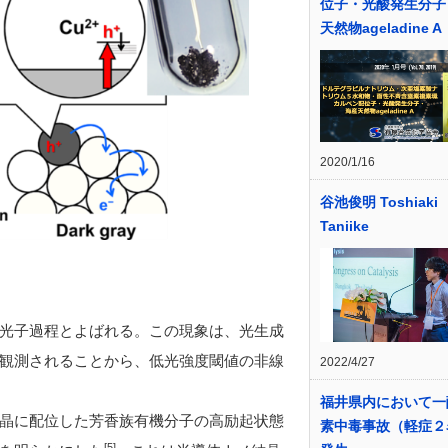
位子・光酸発生分子
天然物ageladine A
2020/1/16
谷池俊明 Toshiaki
Taniike
光子過程とよばれる。この現象は、光生成
観測されることから、低光強度閾値の非線
2022/4/27
福井県内において一
晶に配位した芳香族有機分子の高励起状態
素中毒事故（軽症２
[5]