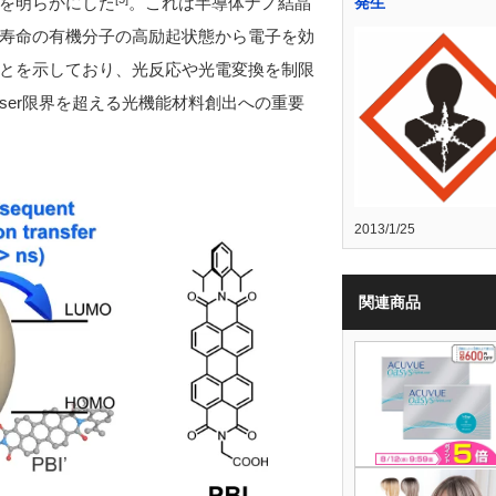
を明らかにした
。これは半導体ナノ結晶
発生
寿命の有機分子の高励起状態から電子を効
とを示しており、光反応や光電変換を制限
eisser限界を超える光機能材料創出への重要
2013/1/25
関連商品