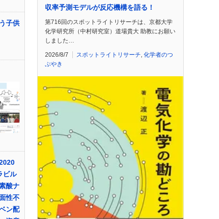
収率予測モデルが反応機構を語る！
第716回のスポットライトリサーチは、京都大学
う子供
化学研究所（中村研究室）道場貴大 助教にお願い
しました…
2026/8/7
スポットライトリサーチ
,
化学者のつ
ぶやき
020
ラビル
素酸ナ
面性不
ベン配