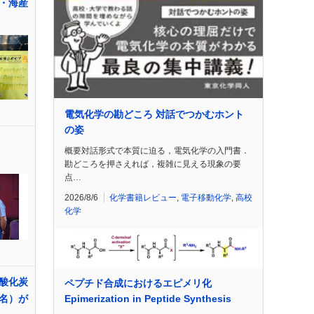
・海産
電気化学の勘どころ 対話でつかむホント
の姿
概要対話形式で本質に迫る，電気化学の入門書．
勘どころを押さえれば，複雑に見える現象の要
点…
2026/8/6
化学書籍レビュー
,
電子移動化学
,
高校
化学
酸化炭
ペプチド合成におけるエピメリ化
Epimerization in Peptide Synthesis
名）が