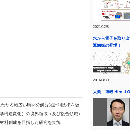
2021/12/8
水から電子を取り出
派触媒の登場！
2016/3/30
大栗 博毅 Hiroki O
分にわたる幅広い時間分解分光計測技術を駆
学構造変化）の境界領域（及び複合領域）
材料創成を目指した研究を実施