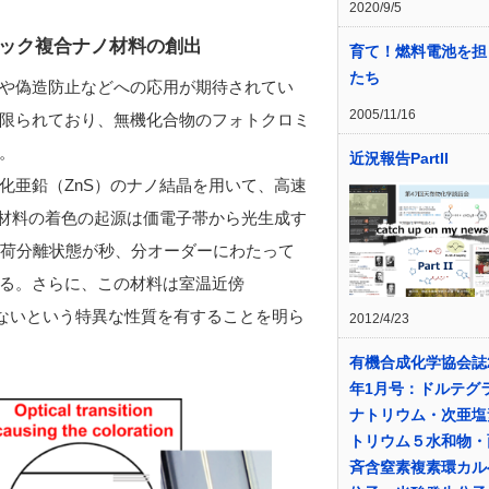
2020/9/5
ック複合ナノ材料の創出
育て！燃料電池を担
たち
や偽造防止などへの応用が期待されてい
2005/11/16
限られており、無機化合物のフォトクロミ
。
近況報告PartII
化亜鉛（ZnS）のナノ結晶を用いて、高速
材料の着色の起源は価電子帯から光生成す
荷分離状態が秒、分オーダーにわたって
る。さらに、この材料は室温近傍
しないという特異な性質を有することを明ら
2012/4/23
有機合成化学協会誌2
年1月号：ドルテグ
ナトリウム・次亜塩
トリウム５水和物・
斉含窒素複素環カル