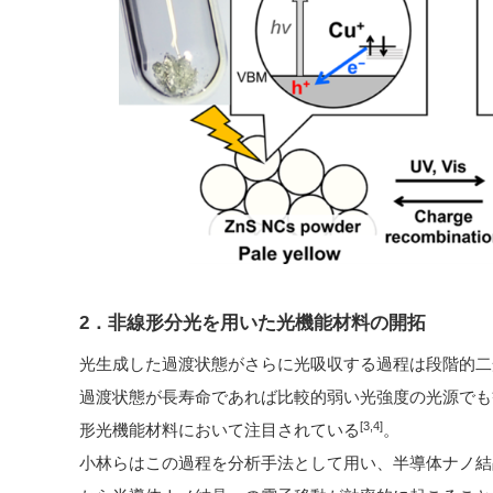
2．非線形分光を用いた光機能材料の開拓
光生成した過渡状態がさらに光吸収する過程は段階的二
過渡状態が長寿命であれば比較的弱い光強度の光源でも
[3,4]
形光機能材料において注目されている
。
小林らはこの過程を分析手法として用い、半導体ナノ結