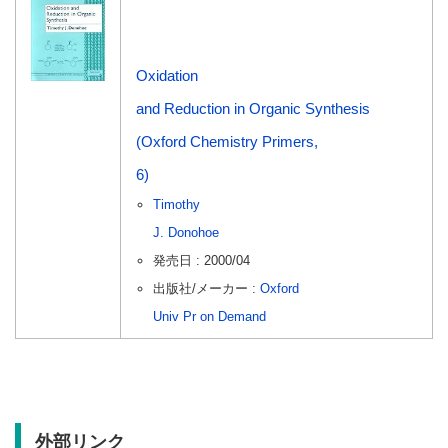
Oxidation
and Reduction in Organic Synthesis
(Oxford Chemistry Primers,
6)
Timothy
J. Donohoe
発売日 : 2000/04
出版社/メーカー :
Oxford
Univ Pr on Demand
外部リンク