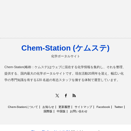
Chem-Station (ケムステ)
化学ポータルサイト
Chem-Station(略称：ケムステ)はウェブに混在する化学情報を集約し、それを整理、
提供する、国内最大の化学ポータルサイトです。現在活動20周年を迎え、幅広い化
学の専門知識を有する120 名超の有志スタッフを擁する体制で運営しています。
RSS
X
Facebook
Chem-Stationについて
お知らせ
更新履歴
サイトマップ
Facebook
Twitter
国際版
中国版
お問い合わせ