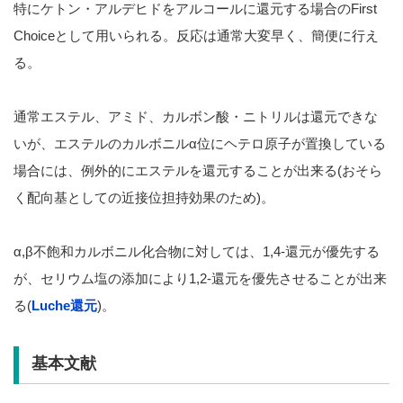
特にケトン・アルデヒドをアルコールに還元する場合のFirst
Choiceとして用いられる。反応は通常大変早く、簡便に行え
る。
通常エステル、アミド、カルボン酸・ニトリルは還元できな
いが、エステルのカルボニルα位にヘテロ原子が置換している
場合には、例外的にエステルを還元することが出来る(おそら
く配向基としての近接位担持効果のため)。
α,β不飽和カルボニル化合物に対しては、1,4-還元が優先する
が、セリウム塩の添加により1,2-還元を優先させることが出来
る(
Luche還元
)。
基本文献