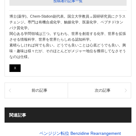
投稿者の記事一覧
博士(薬学)。Chem-Station副代表。国立大学教員→国研研究員にクラス
チェンジ。専門は有機合成化学、触媒化学、医薬化学、ペプチド/タン
パク質化学。
関心ある学問領域は三つ。すなわち、世界を創造する化学、世界を拡張
させる情報科学、世界を世界たらしめる認知科学。
素晴らしければ何でも良い。どうでも良いことは心底どうでも良い。興
味・趣味は様々だが、そのほとんどがメジャー地位を獲得してなさそう
なのは仕様。
X
前の記事
次の記事
関連記事
ベンジジン転位 Benzidine Rearrangement