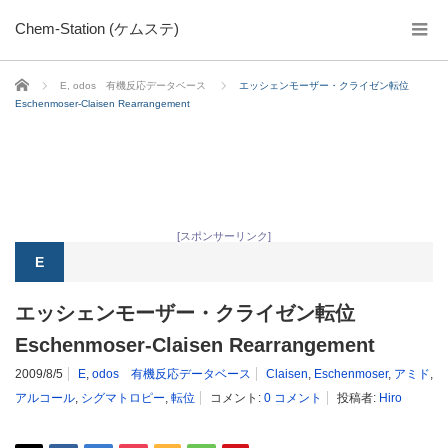
Chem-Station (ケムステ)
ホーム
E
,
odos 有機反応データベース
エッシェンモーザー・クライゼン転位
Eschenmoser-Claisen Rearrangement
[スポンサーリンク]
E
エッシェンモーザー・クライゼン転位
Eschenmoser-Claisen Rearrangement
2009/8/5
E
,
odos 有機反応データベース
Claisen
,
Eschenmoser
,
アミド
,
アルコール
,
シグマトロピー
,
転位
コメント:
0 コメント
投稿者:
Hiro