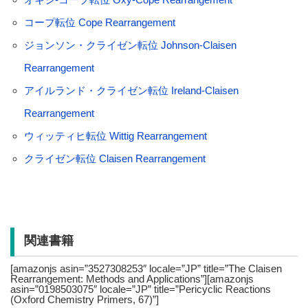
コープ転位 Cope Rearrangement
ジョンソン・クライゼン転位 Johnson-Claisen
Rearrangement
アイルランド・クライゼン転位 Ireland-Claisen
Rearrangement
ウィッティヒ転位 Wittig Rearrangement
クライゼン転位 Claisen Rearrangement
関連書籍
[amazonjs asin=”3527308253″ locale=”JP” title=”The Claisen
Rearrangement: Methods and Applications”][amazonjs
asin=”0198503075″ locale=”JP” title=”Pericyclic Reactions
(Oxford Chemistry Primers, 67)”]