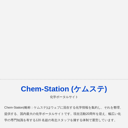
Chem-Station (ケムステ)
化学ポータルサイト
Chem-Station(略称：ケムステ)はウェブに混在する化学情報を集約し、それを整理、
提供する、国内最大の化学ポータルサイトです。現在活動20周年を迎え、幅広い化
学の専門知識を有する120 名超の有志スタッフを擁する体制で運営しています。