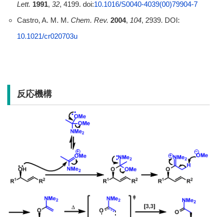
Lett.
1991
,
32
, 4199. doi:
10.1016/S0040-4039(00)79904-7
Castro, A. M. M.
Chem. Rev.
2004
,
104
, 2939. DOI:
10.1021/cr020703u
反応機構