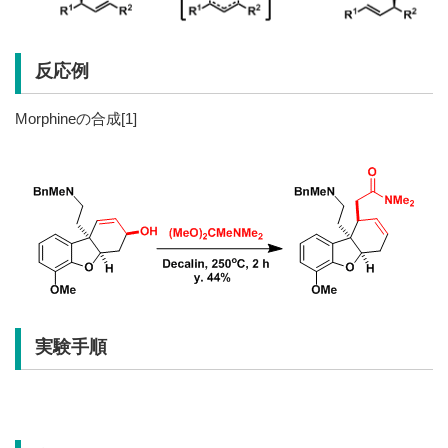
反応例
Morphineの合成[1]
実験手順