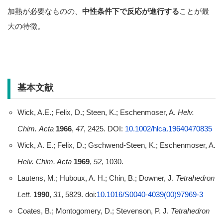
加熱が必要なものの、
中性条件下で反応が進行する
ことが最
大の特徴。
基本文献
Wick, A.E.; Felix, D.; Steen, K.; Eschenmoser, A.
Helv.
Chim. Acta
1966
,
47
, 2425. DOI:
10.1002/hlca.19640470835
Wick, A. E.; Felix, D.; Gschwend-Steen, K.; Eschenmoser, A.
Helv. Chim. Acta
1969
,
52
, 1030.
Lautens, M.; Huboux, A. H.; Chin, B.; Downer, J.
Tetrahedron
Lett.
1990
,
31
, 5829. doi:
10.1016/S0040-4039(00)97969-3
Coates, B.; Montogomery, D.; Stevenson, P. J.
Tetrahedron