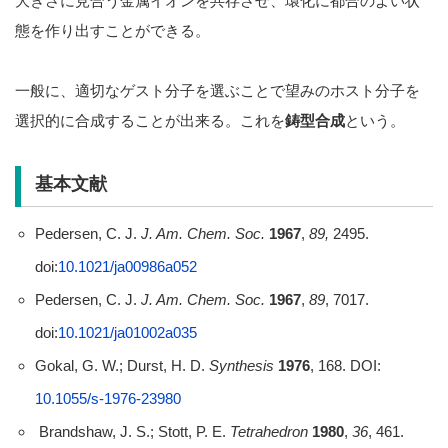
大きさに見合う金属イオンを共存させ、環化に都合のよい状
態を作り出すことができる。
一般に、適切なゲスト分子を選ぶことで望みのホスト分子を
選択的に合成することが出来る。これを
鋳型合成
という。
基本文献
Pedersen, C. J.
J. Am. Chem. Soc.
1967
,
89,
2495.
doi:
10.1021/ja00986a052
Pedersen, C. J.
J. Am. Chem. Soc.
1967
,
89
, 7017.
doi:
10.1021/ja01002a035
Gokal, G. W.; Durst, H. D.
Synthesis
1976
, 168. DOI:
10.1055/s-1976-23980
Brandshaw, J. S.; Stott, P. E.
Tetrahedron
1980
,
36
, 461.