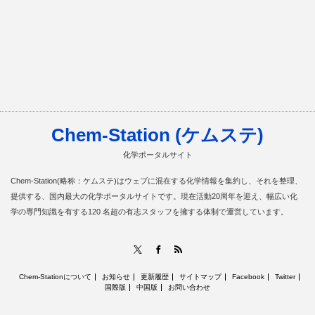
Chem-Station (ケムステ)
化学ポータルサイト
Chem-Station(略称：ケムステ)はウェブに混在する化学情報を集約し、それを整理、
提供する、国内最大の化学ポータルサイトです。現在活動20周年を迎え、幅広い化
学の専門知識を有する120 名超の有志スタッフを擁する体制で運営しています。
RSS
X
Facebook
Chem-Stationについて
お知らせ
更新履歴
サイトマップ
Facebook
Twitter
国際版
中国版
お問い合わせ