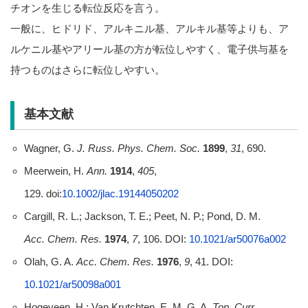
チオンを生じる転位反応を言う。
一般に、ヒドリド、アルキニル基、アルキル基等よりも、ア
ルケニル基やアリール基の方が転位しやすく、電子供与基を
持つものはさらに転位しやすい。
基本文献
Wagner, G.
J. Russ. Phys. Chem. Soc.
1899
,
31
, 690.
Meerwein, H.
Ann.
1914
,
405
,
129. doi:
10.1002/jlac.19144050202
Cargill, R. L.; Jackson, T. E.; Peet, N. P.; Pond, D. M.
Acc. Chem. Res.
1974
,
7
, 106. DOI:
10.1021/ar50076a002
Olah, G. A.
Acc. Chem. Res.
1976
,
9
, 41. DOI:
10.1021/ar50098a001
Hogeveen, H.; Van Krutchten, E. M. G. A.
Top. Curr.