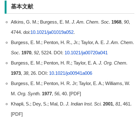
基本文献
Atkins, G. M.; Burgess, E. M.
J. Am. Chem. Soc.
1968
,
90
,
4744. doi:
10.1021/ja01019a052
.
Burgess, E. M.; Penton, H. R., Jr.; Taylor, A. E.
J. Am. Chem.
Soc.
1970
,
92
, 5224. DOI:
10.1021/ja00720a041
Burgess, E. M.; Penton, H. R.; Taylor, E. A.
J. Org. Chem.
1973
,
38
, 26. DOI:
10.1021/jo00941a006
Burgess, E. M.; Penton, H. R. Jr; Taylor, E. A.; Williams, W.
M.
Org. Synth.
1977
,
56
, 40. [PDF]
Khapli, S.; Dey, S.; Mal, D.
J. Indian Inst. Sci.
2001
,
81
, 461.
[PDF]