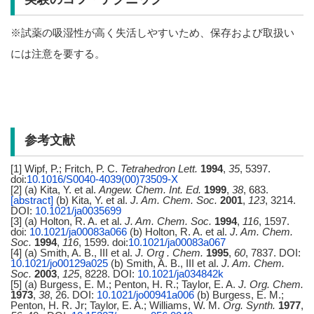
※試薬の吸湿性が高く失活しやすいため、保存および取扱い
には注意を要する。
参考文献
[1] Wipf, P.; Fritch, P. C.
Tetrahedron Lett.
1994
,
35
, 5397.
doi:
10.1016/S0040-4039(00)73509-X
[2] (a) Kita, Y. et al.
Angew. Chem. Int. Ed.
1999
,
38
, 683.
[abstract]
(b) Kita, Y. et al.
J. Am. Chem. Soc.
2001
,
123
, 3214.
DOI:
10.1021/ja0035699
[3] (a) Holton, R. A. et al.
J. Am. Chem. Soc.
1994
,
116
, 1597.
doi:
10.1021/ja00083a066
(b) Holton, R. A. et al.
J. Am. Chem.
Soc.
1994
,
116
, 1599. doi:
10.1021/ja00083a067
[4] (a) Smith, A. B., III et al.
J. Org . Chem.
1995
,
60
, 7837. DOI:
10.1021/jo00129a025
(b) Smith, A. B., III et al.
J. Am. Chem.
Soc.
2003
,
125
, 8228. DOI:
10.1021/ja034842k
[5] (a) Burgess, E. M.; Penton, H. R.; Taylor, E. A.
J. Org. Chem.
1973
,
38
, 26. DOI:
10.1021/jo00941a006
(b) Burgess, E. M.;
Penton, H. R. Jr; Taylor, E. A.; Williams, W. M.
Org. Synth.
1977
,