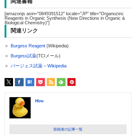
関連書籍
[amazonjs asin=”0849391512″ locale=”JP” title=”Organozinc
Reagents in Organic Synthesis (New Directions in Organic &
Biological Chemistry)”]
関連リンク
Burgess Reagent
(Wikipedia)
Burgess試薬
(TCIメール)
バージェス試薬 – Wikipedia
Hiro
投稿者の記事一覧