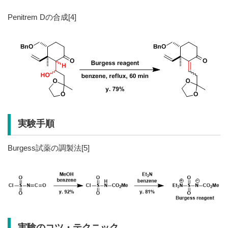
Penitrem Dの合成[4]
実験手順
Burgess試薬の調製法[5]
実験のコツ・テクニック